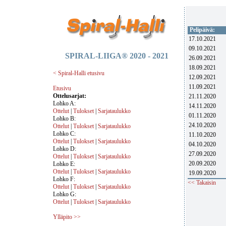
Pelipäivä:
17.10.2021
09.10.2021
SPIRAL-LIIGA® 2020 - 2021
26.09.2021
18.09.2021
< Spiral-Halli etusivu
12.09.2021
11.09.2021
Etusivu
Ottelusarjat:
21.11.2020
Lohko A:
14.11.2020
Ottelut
|
Tulokset
|
Sarjataulukko
01.11.2020
Lohko B:
24.10.2020
Ottelut
|
Tulokset
|
Sarjataulukko
Lohko C:
11.10.2020
Ottelut
|
Tulokset
|
Sarjataulukko
04.10.2020
Lohko D:
27.09.2020
Ottelut
|
Tulokset
|
Sarjataulukko
20.09.2020
Lohko E:
Ottelut
|
Tulokset
|
Sarjataulukko
19.09.2020
Lohko F:
<< Takaisin
Ottelut
|
Tulokset
|
Sarjataulukko
Lohko G:
Ottelut
|
Tulokset
|
Sarjataulukko
Ylläpito >>