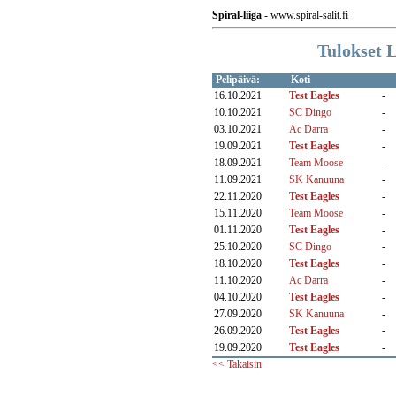
Spiral-liiga
- www.spiral-salit.fi
Tulokset L
Pelipäivä:
Koti
16.10.2021
Test Eagles
-
10.10.2021
SC Dingo
-
03.10.2021
Ac Darra
-
19.09.2021
Test Eagles
-
18.09.2021
Team Moose
-
11.09.2021
SK Kanuuna
-
22.11.2020
Test Eagles
-
15.11.2020
Team Moose
-
01.11.2020
Test Eagles
-
25.10.2020
SC Dingo
-
18.10.2020
Test Eagles
-
11.10.2020
Ac Darra
-
04.10.2020
Test Eagles
-
27.09.2020
SK Kanuuna
-
26.09.2020
Test Eagles
-
19.09.2020
Test Eagles
-
<< Takaisin