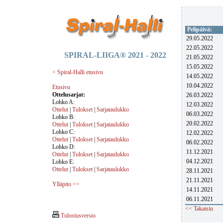
Pelipäivä:
29.05.2022
22.05.2022
SPIRAL-LIIGA® 2021 - 2022
21.05.2022
15.05.2022
< Spiral-Halli etusivu
14.05.2022
10.04.2022
Etusivu
Ottelusarjat:
26.03.2022
Lohko A:
12.03.2022
Ottelut
|
Tulokset
|
Sarjataulukko
06.03.2022
Lohko B:
20.02.2022
Ottelut
|
Tulokset
|
Sarjataulukko
Lohko C:
12.02.2022
Ottelut
|
Tulokset
|
Sarjataulukko
06.02.2022
Lohko D:
11.12.2021
Ottelut
|
Tulokset
|
Sarjataulukko
04.12.2021
Lohko E:
Ottelut
|
Tulokset
|
Sarjataulukko
28.11.2021
21.11.2021
Ylläpito >>
14.11.2021
06.11.2021
<< Takaisin
Tulostusversio