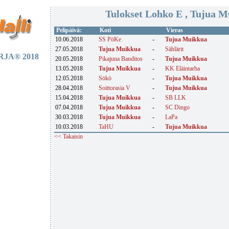
Tulokset Lohko E , Tujua 
Pelipäivä:
Koti
Vieras
10.06.2018
SS PöKe
-
Tujua Muikkua
27.05.2018
Tujua Muikkua
-
Sählärit
JA® 2018
20.05.2018
Pikajuna Banditos
-
Tujua Muikkua
13.05.2018
Tujua Muikkua
-
KK Eläintarha
12.05.2018
Sökö
-
Tujua Muikkua
28.04.2018
Soittorasia V
-
Tujua Muikkua
15.04.2018
Tujua Muikkua
-
SB LLK
07.04.2018
Tujua Muikkua
-
SC Dingo
30.03.2018
Tujua Muikkua
-
LaPa
10.03.2018
TaHU
-
Tujua Muikkua
<< Takaisin