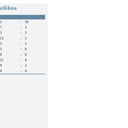
Muikkua
1
-
10
7
-
3
3
-
5
13
-
2
3
-
5
3
-
6
0
-
6
11
-
4
9
-
2
4
-
4