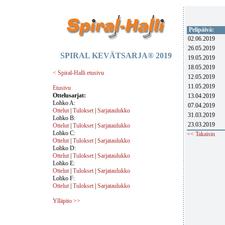
Pelipäivä:
02.06.2019
26.05.2019
SPIRAL KEVÄTSARJA® 2019
19.05.2019
18.05.2019
< Spiral-Halli etusivu
12.05.2019
11.05.2019
Etusivu
Ottelusarjat:
13.04.2019
Lohko A:
07.04.2019
Ottelut
|
Tulokset
|
Sarjataulukko
31.03.2019
Lohko B:
23.03.2019
Ottelut
|
Tulokset
|
Sarjataulukko
Lohko C:
<< Takaisin
Ottelut
|
Tulokset
|
Sarjataulukko
Lohko D:
Ottelut
|
Tulokset
|
Sarjataulukko
Lohko E:
Ottelut
|
Tulokset
|
Sarjataulukko
Lohko F:
Ottelut
|
Tulokset
|
Sarjataulukko
Ylläpito >>