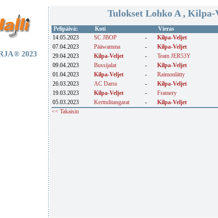
Tulokset Lohko A , Kilpa-V
Pelipäivä:
Koti
Vieras
14.05.2023
SC JBOP
-
Kilpa-Veljet
07.04.2023
Pääwamma
-
Kilpa-Veljet
JA® 2023
29.04.2023
Kilpa-Veljet
-
Team JER53Y
09.04.2023
Bussijalat
-
Kilpa-Veljet
01.04.2023
Kilpa-Veljet
-
Raimonlätty
26.03.2023
AC Darra
-
Kilpa-Veljet
19.03.2023
Kilpa-Veljet
-
Framery
05.03.2023
Kerttulitangarat
-
Kilpa-Veljet
<< Takaisin