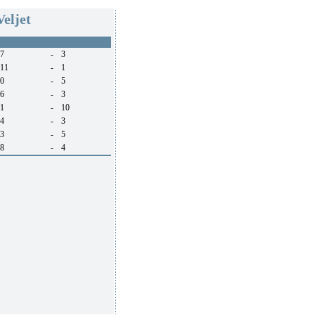
eljet
7
-
3
11
-
1
0
-
5
6
-
3
1
-
10
4
-
3
3
-
5
8
-
4