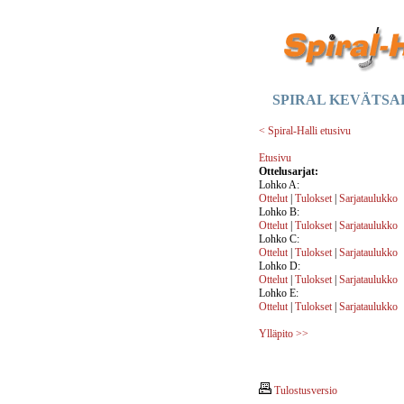
SPIRAL KEVÄTSAR
< Spiral-Halli etusivu
Etusivu
Ottelusarjat:
Lohko A:
Ottelut
|
Tulokset
|
Sarjataulukko
Lohko B:
Ottelut
|
Tulokset
|
Sarjataulukko
Lohko C:
Ottelut
|
Tulokset
|
Sarjataulukko
Lohko D:
Ottelut
|
Tulokset
|
Sarjataulukko
Lohko E:
Ottelut
|
Tulokset
|
Sarjataulukko
Ylläpito >>
Tulostusversio