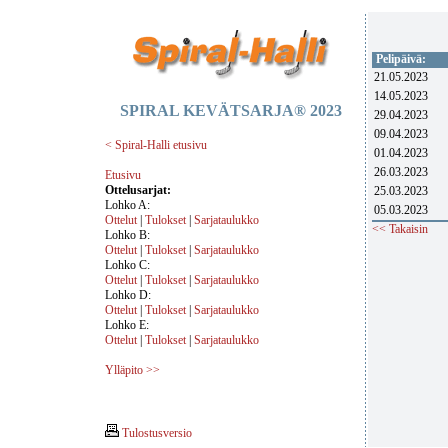
Pelipäivä:
21.05.2023
14.05.2023
SPIRAL KEVÄTSARJA® 2023
29.04.2023
09.04.2023
< Spiral-Halli etusivu
01.04.2023
26.03.2023
Etusivu
Ottelusarjat:
25.03.2023
Lohko A:
05.03.2023
Ottelut
|
Tulokset
|
Sarjataulukko
<< Takaisin
Lohko B:
Ottelut
|
Tulokset
|
Sarjataulukko
Lohko C:
Ottelut
|
Tulokset
|
Sarjataulukko
Lohko D:
Ottelut
|
Tulokset
|
Sarjataulukko
Lohko E:
Ottelut
|
Tulokset
|
Sarjataulukko
Ylläpito >>
Tulostusversio