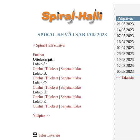
Pelipäivä:
21.05.2023
14.05.2023
SPIRAL KEVÄTSARJA® 2023
07.05.2023
16.04.2023
< Spiral-Halli etusivu
02.04.2023
26.03.2023
Etusivu
Ottelusarjat:
19.03.2023
Lohko A:
12.03.2023
Ottelut
|
Tulokset
|
Sarjataulukko
05.03.2023
Lohko B:
<< Takaisin
Ottelut
|
Tulokset
|
Sarjataulukko
Lohko C:
Ottelut
|
Tulokset
|
Sarjataulukko
Lohko D:
Ottelut
|
Tulokset
|
Sarjataulukko
Lohko E:
Ottelut
|
Tulokset
|
Sarjataulukko
Ylläpito >>
Tulostusversio