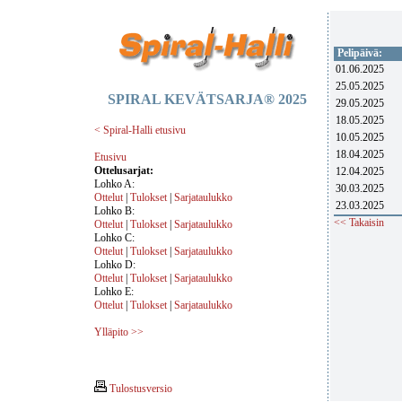
Pelipäivä:
01.06.2025
25.05.2025
SPIRAL KEVÄTSARJA® 2025
29.05.2025
18.05.2025
< Spiral-Halli etusivu
10.05.2025
18.04.2025
Etusivu
Ottelusarjat:
12.04.2025
Lohko A:
30.03.2025
Ottelut
|
Tulokset
|
Sarjataulukko
23.03.2025
Lohko B:
<< Takaisin
Ottelut
|
Tulokset
|
Sarjataulukko
Lohko C:
Ottelut
|
Tulokset
|
Sarjataulukko
Lohko D:
Ottelut
|
Tulokset
|
Sarjataulukko
Lohko E:
Ottelut
|
Tulokset
|
Sarjataulukko
Ylläpito >>
Tulostusversio