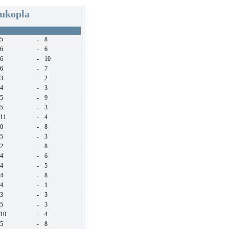
hukopla
5
-
8
6
-
6
6
-
10
6
-
7
3
-
2
4
-
3
5
-
9
5
-
3
11
-
4
0
-
8
5
-
3
2
-
8
4
-
6
4
-
5
4
-
8
4
-
1
3
-
3
5
-
3
10
-
4
5
-
8