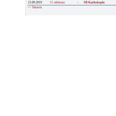
15.09.2019
J1 säbäteam
-
SB Karhukopla
<< Takaisin