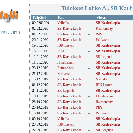
Tulokset Lohko A , SB Kar
Pelipäivä:
Koti
Vieras
09.0202020
Valhalla
-
SB Karhukopla
02.02.2020
SB Karhukopla
-
Raimonlätty
19 - 2020
01.02.2020
SB Karhukopla
-
PiPa
26.01.2020
SB Karhukopla
-
Pelikassit
19.01.2020
IBK Lasten
-
SB Karhukopla
18.01.2020
PiPa
-
SB Karhukopla
12.01.2020
SB Karhukopla
-
SR Legends
11.01.2020
J1 säbäteam
-
SB Karhukopla
28.12.2019
Raimonlätty
-
SB Karhukopla
21.12.2019
Pelikassit
-
SB Karhukopla
15.12.2019
SB Karhukopla
-
Valhalla
01.12.2019
SB Karhukopla
-
IBK Lasten
24.11.2019
SR Legends
-
SB Karhukopla
10.11.2019
SB Karhukopla
-
J1 säbäteam
26.10.2019
SB Karhukopla
-
Raimonlätty
20.10.2019
SB Karhukopla
-
PiPa
13.10.2019
SB Karhukopla
-
Pelikassit
05.10.2019
Valhalla
-
SB Karhukopla
28.09.2019
IBK Lasten
-
SB Karhukopla
22.09.2019
SB Karhukopla
-
SR Legends