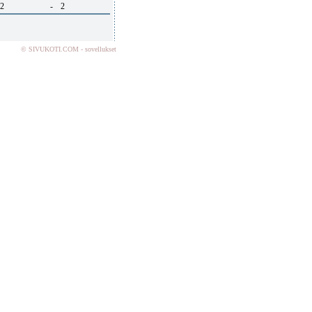
2
-
2
© SIVUKOTI.COM - sovellukset